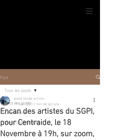
Post
Tous les posts
diane houde artiste
Tous les posts
17 nov. 2021
1 min de lecture
Encan des artistes du SGPI,
Commencer
Votre communauté
pour Centraide, le 18
Novembre à 19h, sur zoom,