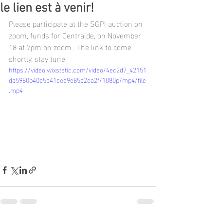
le lien est à venir!
Please participate at the SGPI auction on 
zoom, funds for Centraide, on November 
18 at 7pm on zoom . The link to come 
shortly, stay tune.  
https://video.wixstatic.com/video/4ec2d7_42151
da5980b40e5a41cee9e85d2ea2f/1080p/mp4/file
.mp4