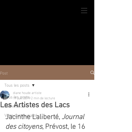
Post
Tous les posts
diane houde artiste
Tous les posts
11 juil. 2019
2 min de lecture
Les Artistes des Lacs
Commencer
Jacinthe Laliberté, 
Journal 
Votre communauté
des citoyens
, Prévost, le 16 