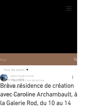
Post
Tous les posts
diane houde artiste
Tous les posts
1 déc. 2018
1 min de lecture
Brève résidence de création
Commencer
Votre communauté
avec Caroline Archambault, à
la Galerie Rod, du 10 au 14