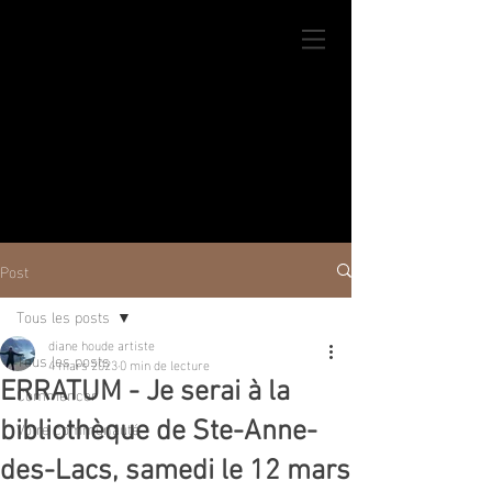
Post
Tous les posts
diane houde artiste
Tous les posts
4 mars 2023
0 min de lecture
ERRATUM - Je serai à la
Commencer
Votre communauté
bibliothèque de Ste-Anne-
des-Lacs, samedi le 12 mars