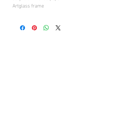
Artglass frame
Accueil
Rejoindre l'artiste
Diane H
oude
artiste peintre
À propos
Événements
eng
FR