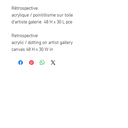
Rétrospective
acrylique / pointillisme sur toile
d’artiste galerie 48 H x 30 L pce
Retrospective
acrylic / dotting on artist gallery
canvas 48 H x 30 W in
Accueil
Rejoindre l'artiste
Diane H
oude
artiste peintre
À propos