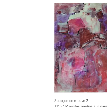
Soupçon de mauve 2
11" x 15" mixtes medias sur papi