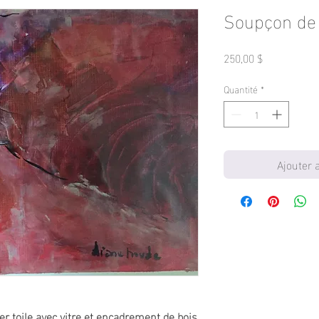
Soupçon de
Prix
250,00 $
Quantité
*
Ajouter 
er toile avec vitre et encadrement de bois