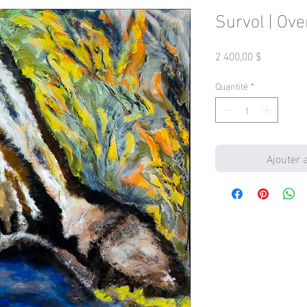
Survol | Ov
Prix
2 400,00 $
Quantité
*
Ajouter 