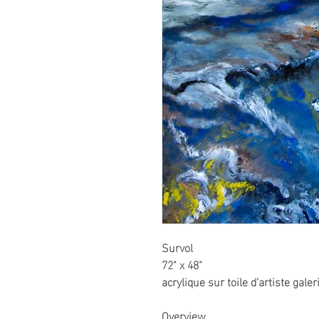
Survol
72" x 48"
acrylique sur toile d’artiste gale
Overview