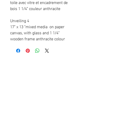
toile avec vitre et encadrement de
bois 1 1/4" couleur anthracite
Unveiling 4
17" x 13 "mixed media on paper
canvas, with glass and 1 1/4"
wooden frame anthracite colour
Accueil
Rejoindre l'artiste
Diane H
oude
artiste peintre
À propos
Événements