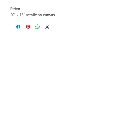
Reborn
20" x 16" acrylic on canvas
Accueil
Rejoindre l'artiste
Diane H
oude
artiste peintre
À propos
Événements
eng
FR